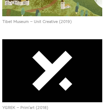
Tibet Museum – Unit Creative (2019)
YGREK – Prim’art (2018)