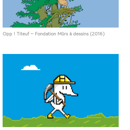
Opp ! Titeuf – Fondation Mûrs à dessins (2016)